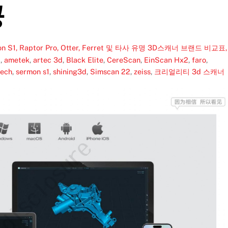
공
, Raptor Pro, Otter, Ferret 및 타사 유명 3D스캐너 브랜드 비교표,
표
,
ametek
,
artec 3d
,
Black Elite
,
CereScan
,
EinScan Hx2
,
faro
,
tech
,
sermon s1
,
shining3d
,
Simscan 22
,
zeiss
,
크리얼리티 3d 스캐너