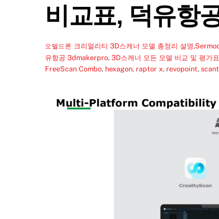
비교표, 덕유항
크리얼리티 3D스캐너 모델 총정리 설명,Sermoon S1
오텔드론
유항공
3dmakerpro
,
3D스캐너 모든 모델 비교 및 평가
FreeScan Combo
,
hexagon
,
raptor x
,
revopoint
,
scan