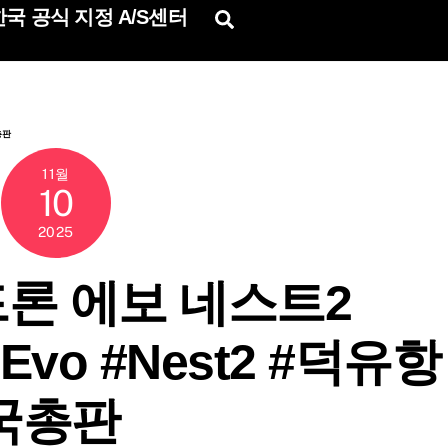
국 공식 지정 A/S센터
Search
총판
11월
10
2025
론 에보 네스트2
 #Evo #Nest2 #덕유항
국총판