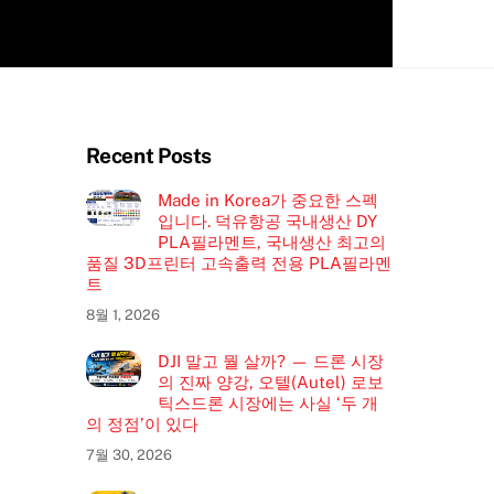
Recent Posts
Made in Korea가 중요한 스펙
입니다. 덕유항공 국내생산 DY
PLA필라멘트, 국내생산 최고의
품질 3D프린터 고속출력 전용 PLA필라멘
트
8월 1, 2026
DJI 말고 뭘 살까? — 드론 시장
의 진짜 양강, 오텔(Autel) 로보
틱스드론 시장에는 사실 ‘두 개
의 정점’이 있다
7월 30, 2026