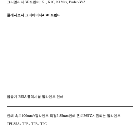
크리얼리티 3D프린터: K1, K1C, K1Max, Ender-3V3
플래시포지 크리에이터4 3D 프린터
압출기-F85A 플렉시블 필라멘트 인쇄
인쇄 속도100mm/s필라멘트 직경2.85mm인쇄 온도265℃지원되는 필라멘트
TPU85A / TPE / TPB / TPC