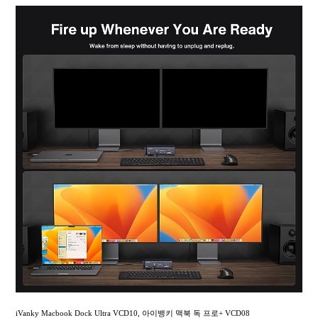
iVanky Macbook Dock Ultra VCD10, 아이뱅키 맥북 독 프로+ VCD08