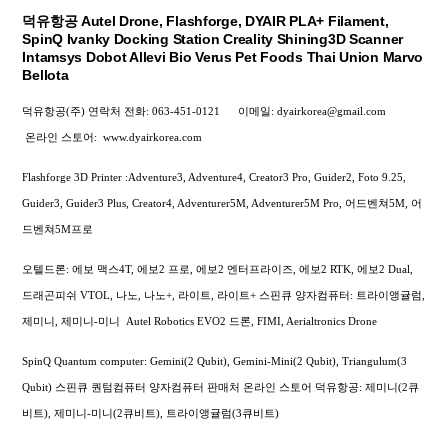
덕유항공 Autel Drone, Flashforge, DYAIR PLA+ Filament,
SpinQ Ivanky Docking Station Creality Shining3D Scanner
Intamsys Dobot Allevi Bio Verus Pet Foods Thai Union Marvo
Bellota
덕유항공(주) 연락처
전화: 063-451-0121
이메일: dyairkorea@gmail.com
온라인 스토어:
www.dyairkorea.com
Flashforge 3D Printer :Adventure3, Adventure4, Creator3 Pro, Guider2, Foto 9.25,
Guider3, Guider3 Plus, Creator4, Adventurer5M, Adventurer5M Pro, 어드벤쳐5M, 어
드벤쳐5M프로
오텔드론: 에보 맥스4T, 에보2 프로, 에보2 엔터프라이즈, 에보2 RTK, 에보2 Dual,
드래곤피쉬 VTOL, 나노, 나노+, 라이트, 라이트+
스핀큐 양자컴퓨터: 트라이앵귤럼,
제미니, 제미니-미니
Autel Robotics EVO2 드론, FIMI,
Aerialtronics Drone
SpinQ Quantum computer: Gemini(2 Qubit), Gemini-Mini(2 Qubit), Triangulum(3
Qubit) 스핀큐 퀀텀컴퓨터 양자컴퓨터 판매처 온라인 스토어 덕유항공: 제미니(2큐
비트), 제미니-미니(2큐비트), 트라이앵귤럼(3큐비트)