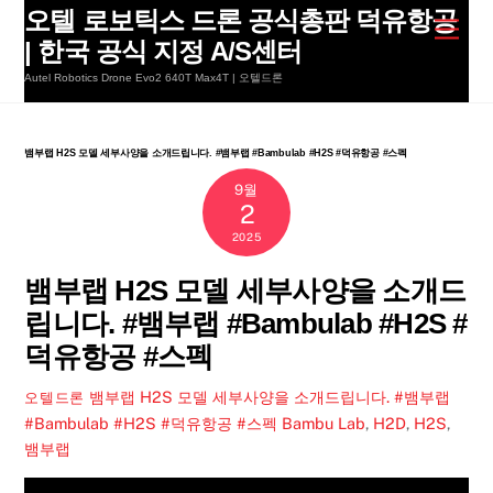
Skip
오텔 로보틱스 드론 공식총판 덕유항공
Men
to
| 한국 공식 지정 A/S센터
content
Autel Robotics Drone Evo2 640T Max4T | 오텔드론
뱀부랩 H2S 모델 세부사양을 소개드립니다. #뱀부랩 #Bambulab #H2S #덕유항공 #스펙
9월
2
2025
뱀부랩 H2S 모델 세부사양을 소개드
립니다. #뱀부랩 #Bambulab #H2S #
덕유항공 #스펙
뱀부랩 H2S 모델 세부사양을 소개드립니다. #뱀부랩
오텔드론
#Bambulab #H2S #덕유항공 #스펙
Bambu Lab
,
H2D
,
H2S
,
뱀부랩