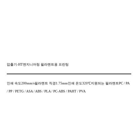
압출기-HT엔지니어링 필라멘트용 프린팅
인쇄 속도200mm/s필라멘트 직경1.75mm인쇄 온도320℃지원되는 필라멘트PC / PA
/ PP / PETG / ASA / ABS / PLA / PC-ABS / PAHT / PVA