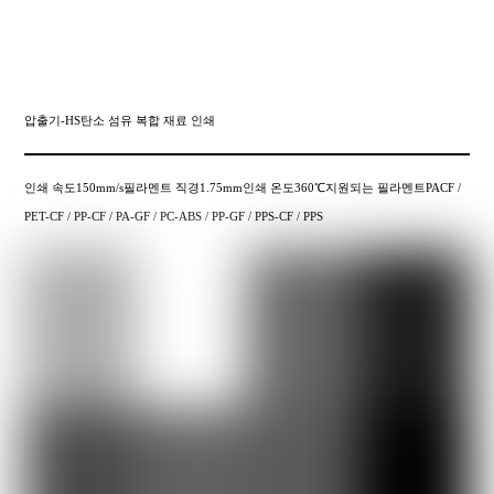
압출기-HS탄소 섬유 복합 재료 인쇄
인쇄 속도150mm/s필라멘트 직경1.75mm인쇄 온도360℃지원되는 필라멘트PACF /
PET-CF / PP-CF / PA-GF / PC-ABS / PP-GF / PPS-CF / PPS