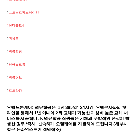
#
노트북도킹스테이션
#썬더볼트4
#
맥북독
#
맥북확장
#
썬더볼트독
#
맥북허브
#
포트확장
오텔드론케어: 덕유항공은 ‘1년 365일’ ’24시간’ 오텔본사와의 핫
라인을 통해서 1년 이내에 2회 교체가 가능한 가성비 높은 교체 서
비스를 제공합니다. 덕유항공 직원들은 기체의 우발적인 손상이 발
생한 경우 ‘즉시’ 신속하게 오텔케어를 지원하여 드립니다.(세부사
항은 온라인스토어 설명참조)