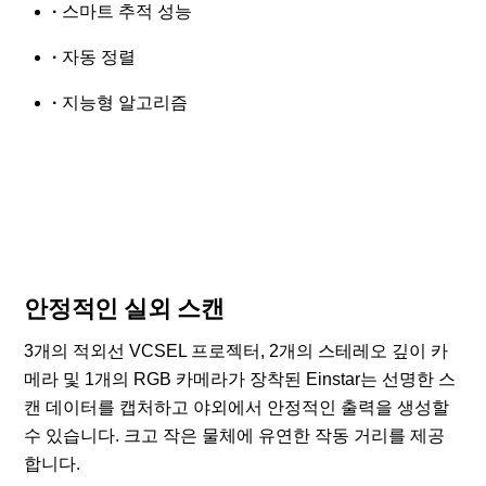
·
스마트 추적 성능
·
자동 정렬
·
지능형 알고리즘
안정적인 실외 스캔
3개의 적외선 VCSEL 프로젝터, 2개의 스테레오 깊이 카
메라 및 1개의 RGB 카메라가 장착된 Einstar는 선명한 스
캔 데이터를 캡처하고 야외에서 안정적인 출력을 생성할
수 있습니다. 크고 작은 물체에 유연한 작동 거리를 제공
합니다.