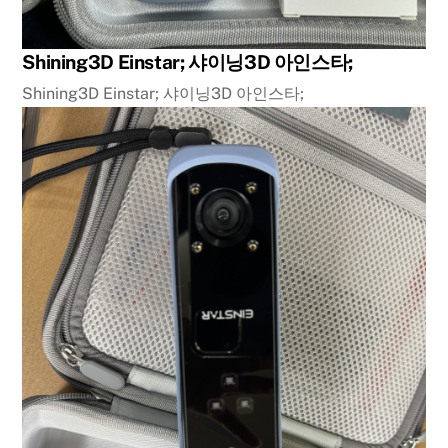
Shining3D Einstar; 샤이닝3D 아인스타;
Shining3D Einstar; 샤이닝3D 아인스타;