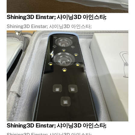
Shining3D Einstar; 샤이닝3D 아인스타;
Shining3D Einstar; 샤이닝3D 아인스타;
Shining3D Einstar; 샤이닝3D 아인스타;
Shining3D Einstar; 샤이닝3D 아인스타;