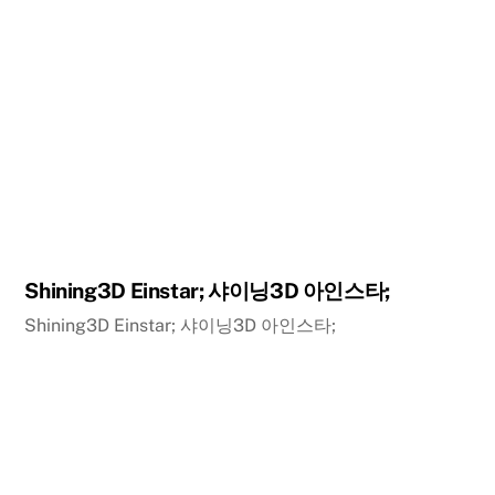
Shining3D Einstar; 샤이닝3D 아인스타;
Shining3D Einstar; 샤이닝3D 아인스타;