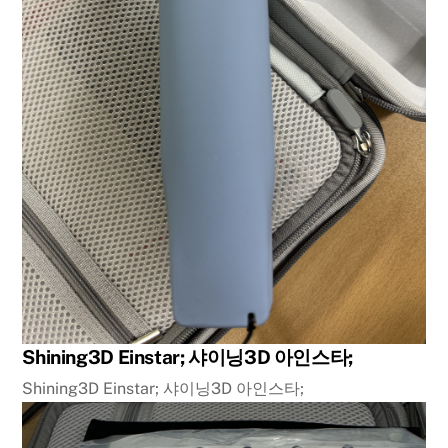
Shining3D Einstar; 샤이닝3D 아인스타;
Shining3D Einstar; 샤이닝3D 아인스타;