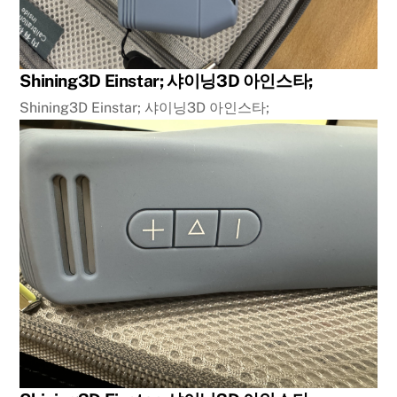
Shining3D Einstar; 샤이닝3D 아인스타;
Shining3D Einstar; 샤이닝3D 아인스타;