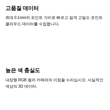
고품질 데이터
최대 0.1mm의 포인트 거리로 빠르고 쉽게 고밀도 포인트
클라우드 데이터를 수집합니다.
높은 색 충실도
내장형 RGB 컬러 카메라의 이점을 누리십시오. 사실적인
색상의 3D 데이터.